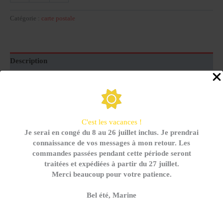
lot
de
Catégorie :
carte postale
5
cartes
-
beaux
Description
jours
Dessiné avec amour
Imprimé avec soin en Bretagne sur joli papier Olin
300g
C'est les vacances !
Je serai en congé du 8 au 26 juillet inclus. Je prendrai
Produits similaires
connaissance de vos messages à mon retour. Les
commandes passées pendant cette période seront
traitées et expédiées à partir du 27 juillet.
Merci beaucoup pour votre patience.
Bel été, Marine