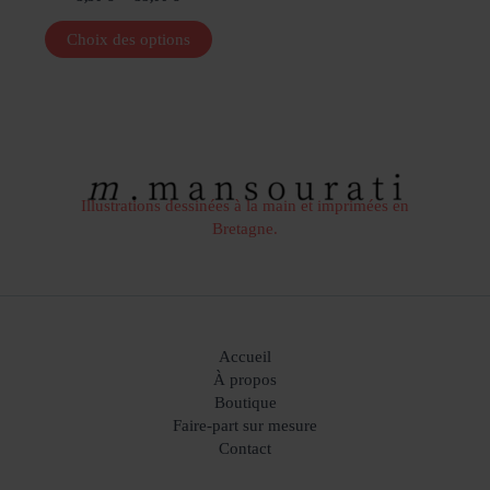
de
Ce
prix :
Choix des options
produit
3,30 €
a
à
35,00 €
plusieurs
variations.
Les
options
peuvent
Illustrations dessinées à la main et imprimées en
être
Bretagne.
choisies
sur
la
page
du
produit
Accueil
À propos
Boutique
Faire-part sur mesure
Contact