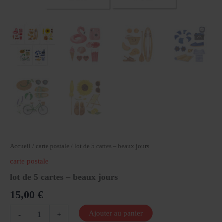
Accueil
/
carte postale
/ lot de 5 cartes – beaux jours
carte postale
lot de 5 cartes – beaux jours
15,00
€
quantité
Ajouter au panier
-
+
de